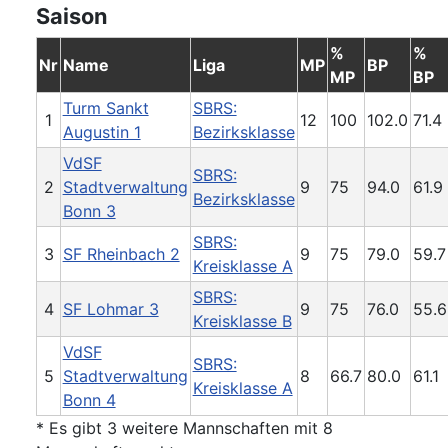
Saison
%
%
Nr
Name
Liga
MP
BP
MP
BP
Turm Sankt
SBRS:
1
12
100
102.0
71.4
Augustin 1
Bezirksklasse
VdSF
SBRS:
2
Stadtverwaltung
9
75
94.0
61.9
Bezirksklasse
Bonn 3
SBRS:
3
SF Rheinbach 2
9
75
79.0
59.7
Kreisklasse A
SBRS:
4
SF Lohmar 3
9
75
76.0
55.6
Kreisklasse B
VdSF
SBRS:
5
Stadtverwaltung
8
66.7
80.0
61.1
Kreisklasse A
Bonn 4
* Es gibt 3 weitere Mannschaften mit 8