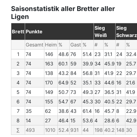
Saisonstatistik aller Bretter aller
Ligen
Sieg
Sieg
Brett
Punkte
Weiß
Schwarz
Gesamt
Heim
%
Gast
%
#
%
#
%
1
74
146
48.6
76
51.4
23
31.1
24
32.4
2
74
163
60.1
59
39.9
34
45.9
19
25.7
3
74
138
43.2
84
56.8
31
41.9
22
29.7
4
74
170
64.9
52
35.1
33
44.6
16
21.6
5
74
149
50.7
73
49.3
27
36.5
31
41.9
6
74
155
54.7
67
45.3
30
40.5
22
29.7
7
35
62
38.6
43
61.4
16
45.7
8
22.9
8
14
27
46.4
15
53.6
4
28.6
6
42.9
∑
493
1010
52.4
931
44
198
40.2
148
30