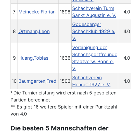
Schachverein Turm
7
Meinecke,Florian
1898
4.0
Sankt Augustin e. V.
Godesberger
8
Ortmann,Leon
Schachklub 1929 e.
4.0
V.
Vereinigung der
Schachsportfreunde
9
Huang,Tobias
1636
4.0
Stadtverw. Bonn e.
V.
Schachverein
10
Baumgarten,Fred
1503
4.0
Hennef 1927 e. V.
¹ Die Turnierleistung wird erst nach 5 gespielten
Partien berechnet
** Es gibt 16 weitere Spieler mit einer Punktzahl
von 4.0
Die besten 5 Mannschaften der