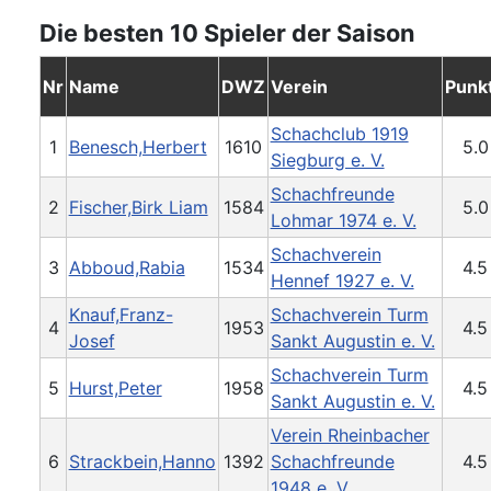
Die besten 10 Spieler der Saison
Nr
Name
DWZ
Verein
Punk
Schachclub 1919
1
Benesch,Herbert
1610
5.0
Siegburg e. V.
Schachfreunde
2
Fischer,Birk Liam
1584
5.0
Lohmar 1974 e. V.
Schachverein
3
Abboud,Rabia
1534
4.5
Hennef 1927 e. V.
Knauf,Franz-
Schachverein Turm
4
1953
4.5
Josef
Sankt Augustin e. V.
Schachverein Turm
5
Hurst,Peter
1958
4.5
Sankt Augustin e. V.
Verein Rheinbacher
6
Strackbein,Hanno
1392
Schachfreunde
4.5
1948 e. V.