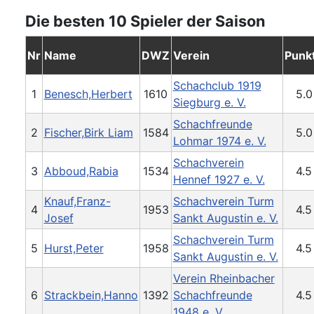
Die besten 10 Spieler der Saison
Nr
Name
DWZ
Verein
Punk
Schachclub 1919
1
Benesch,Herbert
1610
5.0
Siegburg e. V.
Schachfreunde
2
Fischer,Birk Liam
1584
5.0
Lohmar 1974 e. V.
Schachverein
3
Abboud,Rabia
1534
4.5
Hennef 1927 e. V.
Knauf,Franz-
Schachverein Turm
4
1953
4.5
Josef
Sankt Augustin e. V.
Schachverein Turm
5
Hurst,Peter
1958
4.5
Sankt Augustin e. V.
Verein Rheinbacher
6
Strackbein,Hanno
1392
Schachfreunde
4.5
1948 e. V.