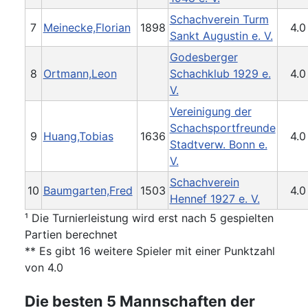
Schachverein Turm
7
Meinecke,Florian
1898
4.0
Sankt Augustin e. V.
Godesberger
8
Ortmann,Leon
Schachklub 1929 e.
4.0
V.
Vereinigung der
Schachsportfreunde
9
Huang,Tobias
1636
4.0
Stadtverw. Bonn e.
V.
Schachverein
10
Baumgarten,Fred
1503
4.0
Hennef 1927 e. V.
¹ Die Turnierleistung wird erst nach 5 gespielten
Partien berechnet
** Es gibt 16 weitere Spieler mit einer Punktzahl
von 4.0
Die besten 5 Mannschaften der