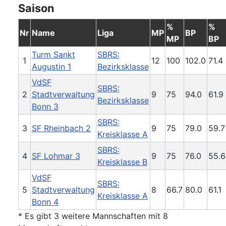
Saison
%
%
Nr
Name
Liga
MP
BP
MP
BP
Turm Sankt
SBRS:
1
12
100
102.0
71.4
Augustin 1
Bezirksklasse
VdSF
SBRS:
2
Stadtverwaltung
9
75
94.0
61.9
Bezirksklasse
Bonn 3
SBRS:
3
SF Rheinbach 2
9
75
79.0
59.7
Kreisklasse A
SBRS:
4
SF Lohmar 3
9
75
76.0
55.6
Kreisklasse B
VdSF
SBRS:
5
Stadtverwaltung
8
66.7
80.0
61.1
Kreisklasse A
Bonn 4
* Es gibt 3 weitere Mannschaften mit 8