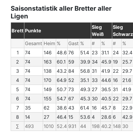
Saisonstatistik aller Bretter aller
Ligen
Sieg
Sieg
Brett
Punkte
Weiß
Schwarz
Gesamt
Heim
%
Gast
%
#
%
#
%
1
74
146
48.6
76
51.4
23
31.1
24
32.4
2
74
163
60.1
59
39.9
34
45.9
19
25.7
3
74
138
43.2
84
56.8
31
41.9
22
29.7
4
74
170
64.9
52
35.1
33
44.6
16
21.6
5
74
149
50.7
73
49.3
27
36.5
31
41.9
6
74
155
54.7
67
45.3
30
40.5
22
29.7
7
35
62
38.6
43
61.4
16
45.7
8
22.9
8
14
27
46.4
15
53.6
4
28.6
6
42.9
∑
493
1010
52.4
931
44
198
40.2
148
30